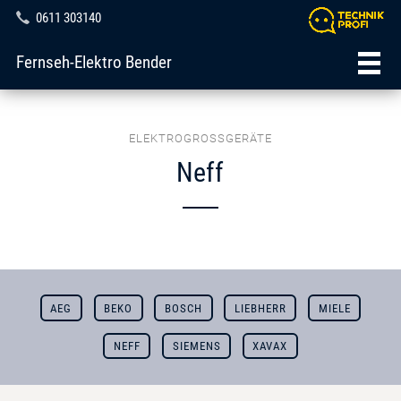
0611 303140
Fernseh-Elektro Bender
ELEKTROGROSSGERÄTE
Neff
AEG
BEKO
BOSCH
LIEBHERR
MIELE
NEFF
SIEMENS
XAVAX