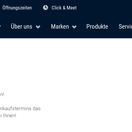
Öffnungszeiten
Click & Meet
Über uns
Marken
Produkte
Servi
n!
Einkaufstermins das
 Ihnen!