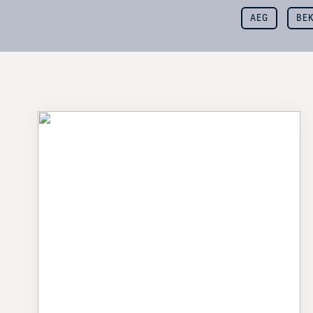
AEG
BE