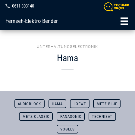
0611 303140
Fernseh-Elektro Bender
UNTERHALTUNGSELEKTRONIK
Hama
AUDIOBLOCK
HAMA
LOEWE
METZ BLUE
METZ CLASSIC
PANASONIC
TECHNISAT
VOGELS